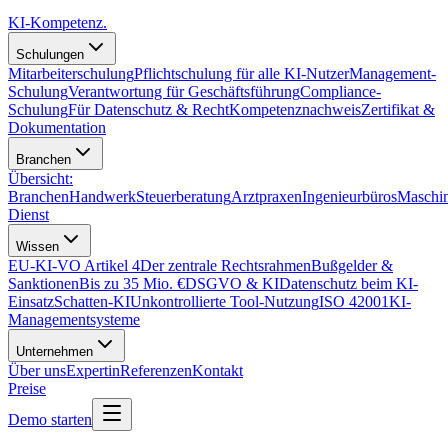
KI-Kompetenz
.
Schulungen
Mitarbeiterschulung
Pflichtschulung für alle KI-Nutzer
Management-
Schulung
Verantwortung für Geschäftsführung
Compliance-
Schulung
Für Datenschutz & Recht
Kompetenznachweis
Zertifikat &
Dokumentation
Branchen
Übersicht:
Branchen
Handwerk
Steuerberatung
Arztpraxen
Ingenieurbüros
Maschi
Dienst
Wissen
EU-KI-VO Artikel 4
Der zentrale Rechtsrahmen
Bußgelder &
Sanktionen
Bis zu 35 Mio. €
DSGVO & KI
Datenschutz beim KI-
Einsatz
Schatten-KI
Unkontrollierte Tool-Nutzung
ISO 42001
KI-
Managementsysteme
Unternehmen
Über uns
Expertin
Referenzen
Kontakt
Preise
Demo starten